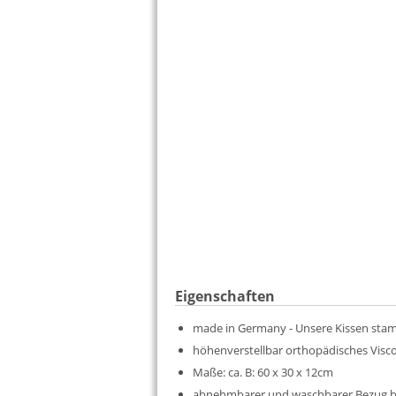
Eigenschaften
made in Germany - Unsere Kissen stam
höhenverstellbar orthopädisches Visc
Maße: ca. B: 60 x 30 x 12cm
abnehmbarer und waschbarer Bezug bi